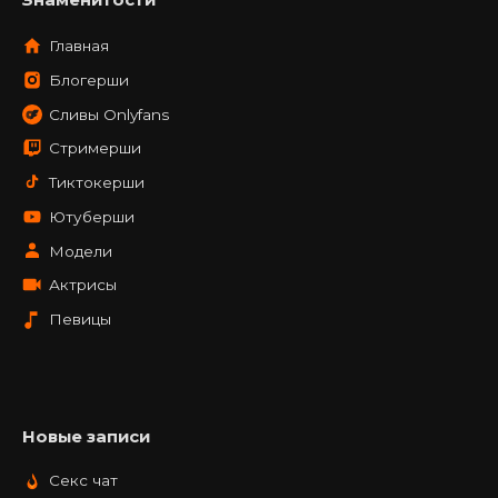
Главная
Блогерши
Сливы Onlyfans
Стримерши
Тиктокерши
Ютуберши
Модели
Актрисы
Певицы
Новые записи
Секс чат