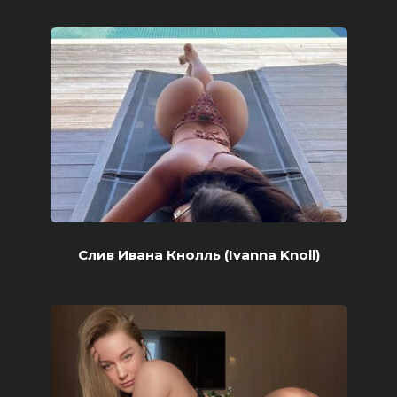
Слив Ивана Кнолль (Ivanna Knoll)