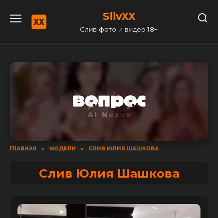
Перейти
SlivXX
к
содержанию
Слив фото и видео 18+
ГЛАВНАЯ
»
МОДЕЛИ
»
СЛИВ ЮЛИЯ ШАШКОВА
Слив Юлия Шашкова