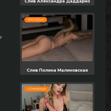
Слив Александра Даддарио
БЛОГЕРШИ
у
Слив Полина Малиновская
СТРИМЕРШИ