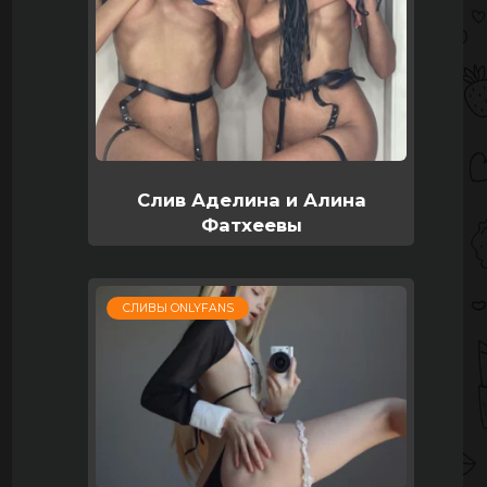
Слив Аделина и Алина
Фатхеевы
СЛИВЫ ONLYFANS