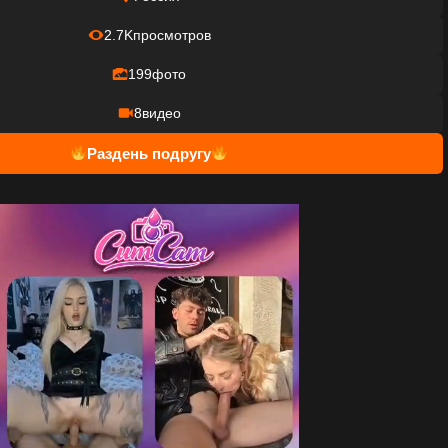
2.7K
просмотров
199
фото
8
видео
Раздень подругу