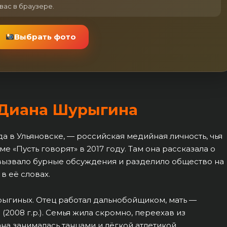
вас в браузере.
Выбрать фото
 Диана Шурыгина
а в Ульяновске, — российская медийная личность, чья
е «Пусть говорят» в 2017 году. Там она рассказала о
вызвало бурные обсуждения и разделило общество на
 в её словах.
рыгиных. Отец работал дальнобойщиком, мать —
(2008 г.р.). Семья жила скромно, переехав из
на занималась танцами и лёгкой атлетикой.