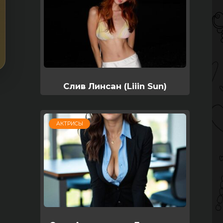
Слив Линсан (Liiin Sun)
АКТРИСЫ