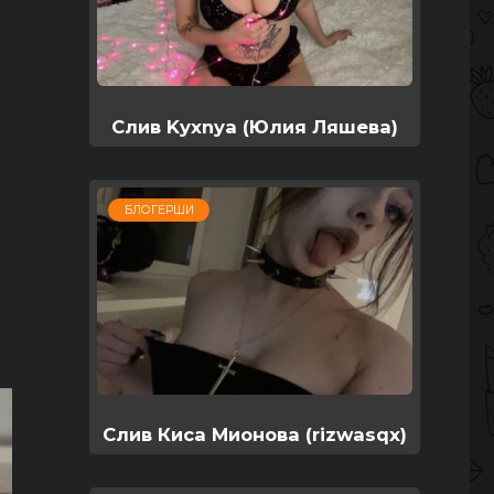
Слив Kyxnya (Юлия Ляшева)
БЛОГЕРШИ
Слив Киса Мионова (rizwasqx)