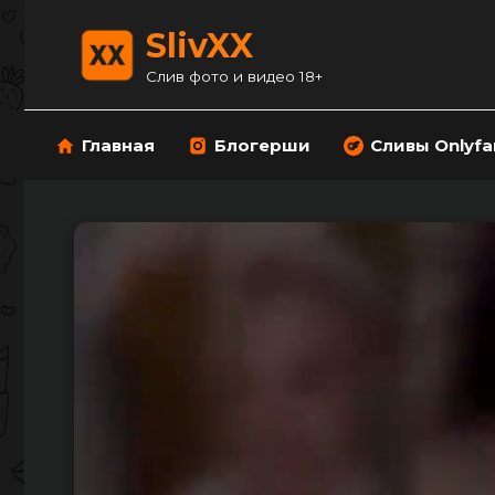
Перейти
к
SlivXX
содержанию
Слив фото и видео 18+
Главная
Блогерши
Сливы Onlyfa