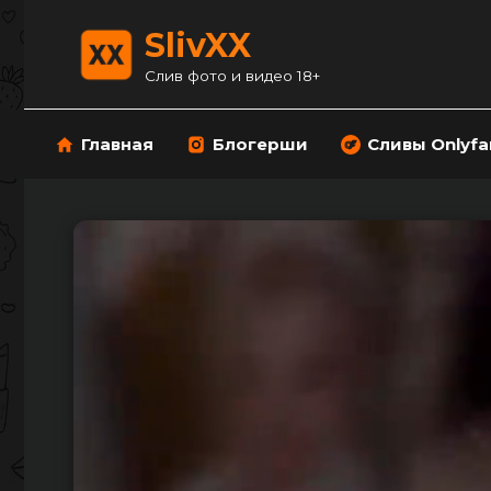
Перейти
к
SlivXX
содержанию
Слив фото и видео 18+
Главная
Блогерши
Сливы Onlyfa