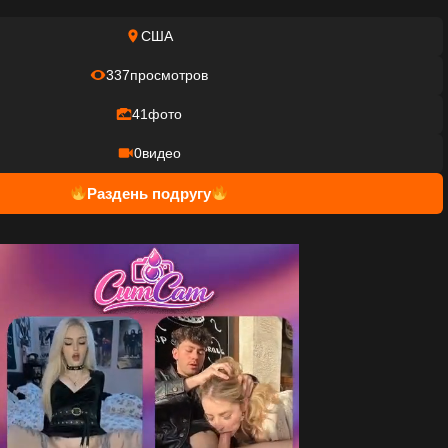
США
337
просмотров
41
фото
0
видео
Раздень подругу