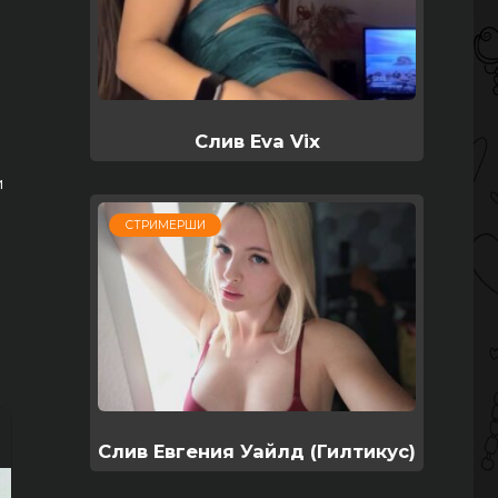
Слив Eva Vix
и
СТРИМЕРШИ
Слив Евгения Уайлд (Гилтикус)