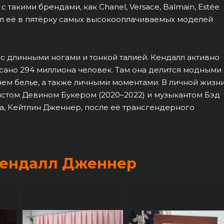
 с такими брендами, как Chanel, Versace, Balmain, Estée
лючил её в пятёрку самых высокооплачиваемых моделей
я с длинными ногами и тонкой талией. Кендалл активно
писано 294 миллиона человек. Там она делится модными
ем белье, а также личными моментами. В личной жизн
истом Девином Букером (2020–2022) и музыкантом Бэд
а, Кейтлин Дженнер, после её трансгендерного
Кендалл Дженнер