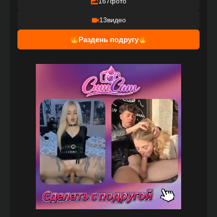
167
фото
13
видео
Раздень подругу