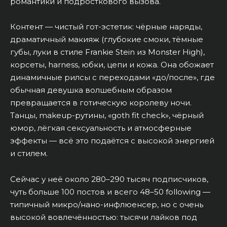
романтики и подросткового вызова.
Контент — чистый гот-эстетик: чёрные наряды,
драматичный макияж (глубокие смоки, тёмные
губы, луки в стиле Frankie Stein из Monster High),
корсеты, harness, юбки, цепи и кожа. Она обожает
динамичные рилсы с переходами «до/после», где
обычная девушка волшебным образом
превращается в готическую королеву ночи.
Танцы, makeup-рутины, «goth fit check», чёрный
юмор, лёгкая сексуальность и атмосферные
эффекты — всё это подаётся с высокой энергией
и стилем.
Сейчас у неё около 280–290 тысяч подписчиков,
чуть больше 100 постов и всего 48–50 following —
типичный микро/нано-инфлюенсер, но с очень
высокой вовлечённостью: тысячи лайков под