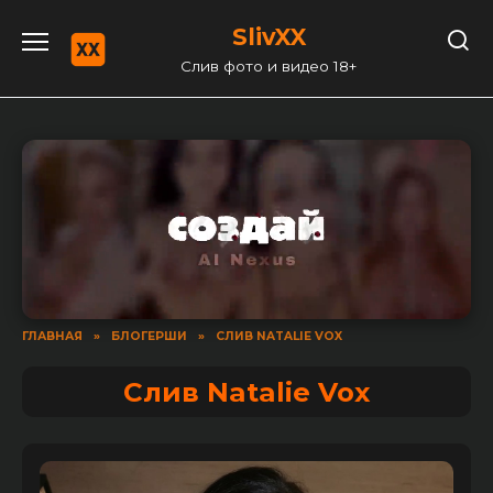
Перейти
SlivXX
к
содержанию
Слив фото и видео 18+
ГЛАВНАЯ
»
БЛОГЕРШИ
»
СЛИВ NATALIE VOX
Слив Natalie Vox