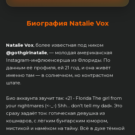
Биография Natalie Vox
Natalie Vox
, более известная под ником
@gothgirlnatalie
, — молодая американская
Instagram-инфлюенсерша из Флориды. По
данным её профиля, ей 21 год, и она живёт
именно там — в солнечном, но контрастном
штате.
Био аккаунта звучит так: «21 • Florida The girl from
your nightmares (<-_-) Shh… don’t tell my dad». Это
сразу задаёт тон: готическая девушка из
кошмаров, с лёгким бунтарским юмором,
мистикой и намёком на тайну. Всё в духе тёмной