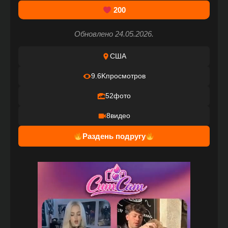
200
Обновлено 24.05.2026.
США
9.6K
просмотров
52
фото
8
видео
Раздень подругу