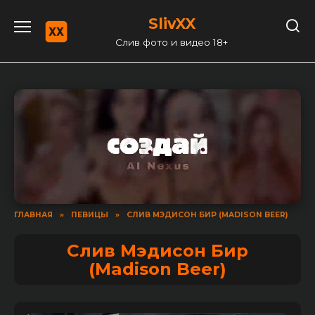
Перейти
SlivXX
к
содержанию
Слив фото и видео 18+
ГЛАВНАЯ
»
ПЕВИЦЫ
»
СЛИВ МЭДИСОН БИР (MADISON BEER)
Слив Мэдисон Бир
(Madison Beer)