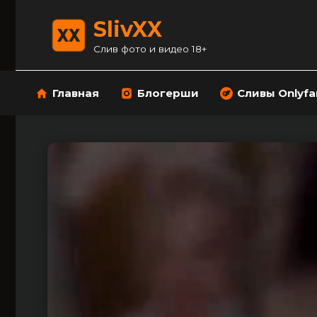
Перейти
к
SlivXX
содержанию
Слив фото и видео 18+
Главная
Блогерши
Сливы Onlyfa