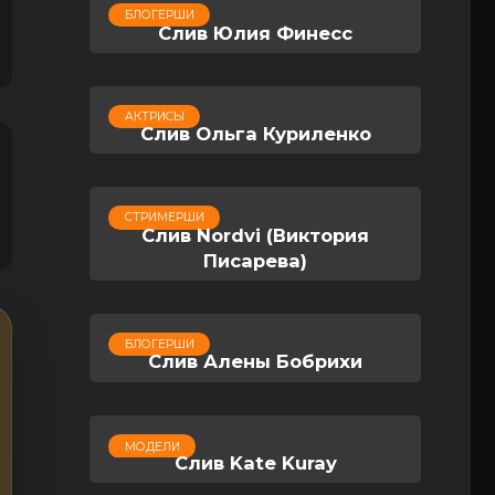
БЛОГЕРШИ
Слив Юлия Финесс
АКТРИСЫ
Слив Ольга Куриленко
СТРИМЕРШИ
Слив Nordvi (Виктория
Писарева)
БЛОГЕРШИ
Слив Алены Бобрихи
МОДЕЛИ
Слив Kate Kuray