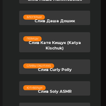
БЛОГЕРШИ
Слив Даша Дошик
ПЕВИЦЫ
Слив Катя Кищук (Katya
Kischuk)
СЛИВЫ ONLYFANS
Слив Curly Polly
ЮТУБЕРШИ
Слив Soly ASMR