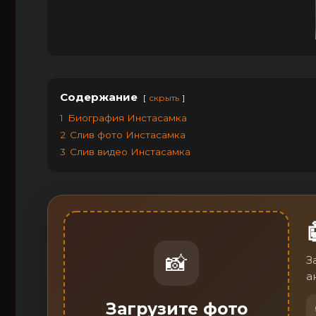
Содержание
скрыть
1
Биография Инстасамка
2
Слив фото Инстасамка
3
Слив видео Инстасамка
📸
З
а
Загрузите фото