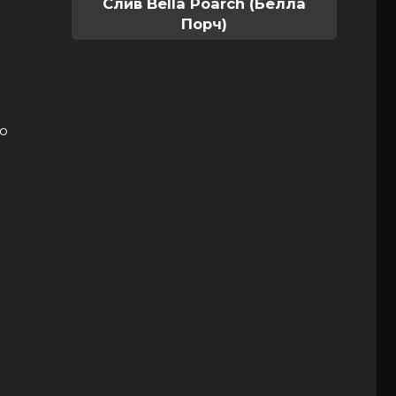
Слив Bella Poarch (Белла
Порч)
ко
ё