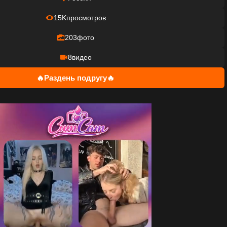
15K
просмотров
203
фото
8
видео
🔥Раздень подругу🔥