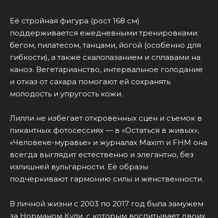
Её стройная фигура (рост 168 см)
поддерживается ежедневными тренировками:
бегом, пилатесом, танцами, йогой (особенно для
гибкости), а также скалолазанием и сплавами на
каноэ. Вегетарианство, интервальное голодание
и отказ от сахара помогают ей сохранять
молодость и упругость кожи.
Лилли не избегает откровенных сцен и съемок в
пикантных фотосессиях — в «Остаться в живых»,
«Человеке-муравье» и журналах Maxim и FHM она
всегда выглядит естественно и элегантно, без
излишней вульгарности. Её образы
подчеркивают гармонию силы и женственности.
В личной жизни с 2003 по 2017 год была замужем
за Норманом Кули, с которым воспитывает двоих