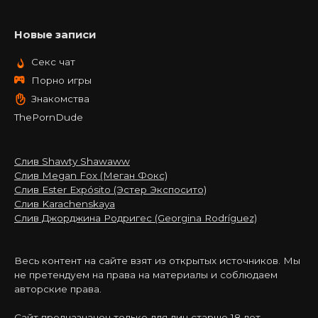
Новые записи
Секс чат
Порно игры
Знакомства
ThePornDude
Слив Shawty Shawaww
Слив Megan Fox (Меган Фокс)
Слив Ester Expósito (Эстер Экспосито)
Слив Karachenskaya
Слив Джорджина Родригес (Georgina Rodríguez)
Весь контент на сайте взят из открытых источников. Мы
не претендуем на права на материалы и соблюдаем
авторские права.
Сайт предназначен только для лиц старше 18 лет.