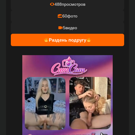
488
просмотров
60
фото
5
видео
Раздень подругу