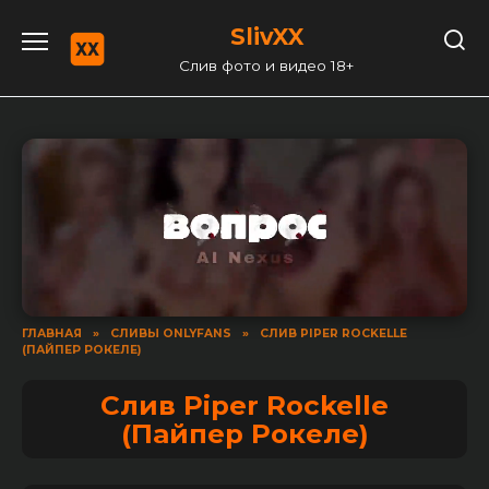
Перейти
SlivXX
к
содержанию
Слив фото и видео 18+
ГЛАВНАЯ
»
СЛИВЫ ONLYFANS
»
СЛИВ PIPER ROCKELLE
(ПАЙПЕР РОКЕЛЕ)
Слив Piper Rockelle
(Пайпер Рокеле)