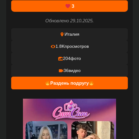
3
Обновлено 29.10.2025.
Италия
1.8K
просмотров
204
фото
36
видео
Раздень подругу