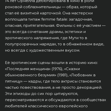
14 лет Орнелла дебютировала в кино в роли
роковой соблазнительницы — образ, который
стал её визитной карточкой. Она мастерски
воплощала типаж femme fatale: загадочная,
опасная, притягательная. Фильмы с её участием —
это всегда сочетание драмы, эстетики и
эротического напряжения, где Мути то в
полупрозрачных нарядах, то в обнажённом виде,
но всегда с художественным вкусом.
Её эротические сцены вошли в историю кино:
«Последняя женщина» (1976), «Сказки
обыкновенного безумия» (1981), «Любовник в
пятницу» — кадры, где тело актрисы становится
частью повествования, а не просто декорацией.
Эти эпизоды до сих пор цитируются,
пересматриваются и обсуждаются в сообществах
любителей классического европейского