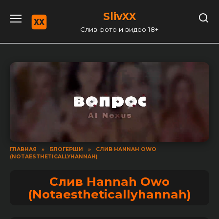
Перейти
SlivXX
к
содержанию
Слив фото и видео 18+
ГЛАВНАЯ
»
БЛОГЕРШИ
»
СЛИВ HANNAH OWO
(NOTAESTHETICALLYHANNAH)
Слив Hannah Owo
(Notaestheticallyhannah)