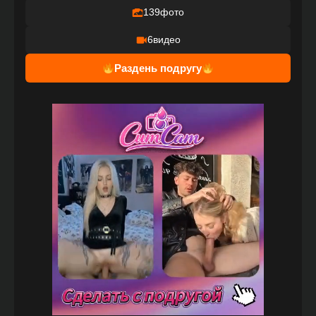
139
фото
6
видео
Раздень подругу