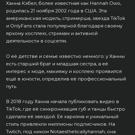
Ханна Кэбел, более известная как Hannah Owo,
родилась 21 ноября 2002 года в США. Эта
американская модель, стримерша, звезда TikTok
и OnlyFans стала популярной благодаря своему
яркому косплею, стримам и активной
деятельности в соцсетях.
О её детстве и семье известно немного: у Ханны
есть старший брат и младшая сестра, а её
интерес к моде, макияжу и косплею проявился
ещё в юности, определив её профессиональный
путь.
В 2018 году Ханна начала публиковать видео в
TikTok, где её синхронизация губ и танцы быстро
сделали её звездой. Её харизма и уникальный
стиль привлекли миллионы подписчиков. На
Twitch, под ником Notaestheticallyhannah, она