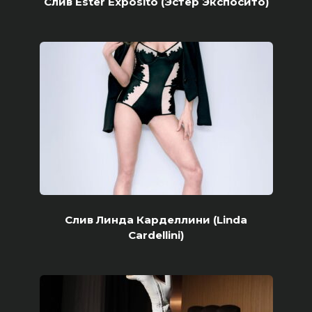
Слив Ester Expósito (Эстер Экспосито)
Слив Линда Карделлини (Linda
Cardellini)