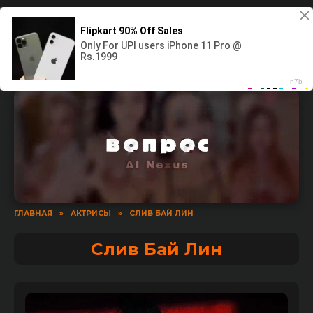
Перейти
SlivXX
к
содержанию
Слив фото и видео 18+
ГЛАВНАЯ
»
АКТРИСЫ
»
СЛИВ БАЙ ЛИН
Слив Бай Лин